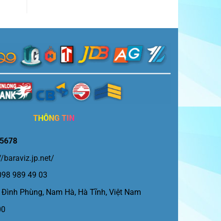
Săn
Campuchia
Thưởng
Thomo
Khủng
Hôm
Nay:
Trải
Nghiệm
Đỉnh
Cao
THÔNG TIN
5678
//baraviz.jp.net/
 098 989 49 03
n Đình Phùng, Nam Hà, Hà Tĩnh, Việt Nam
00