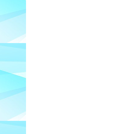
Chương trình
khuyến mãi 45678
cung cấp 
Thưởng đăng ký tài khoản mới: Người chơ
vốn khởi nghiệp. Bạn chỉ cần hoàn thành c
Nạp tiền lần đầu tối thiểu từ 10.000 VNĐ,
Tân thủ nhận thêm các ưu đãi như vòng qua
Siêu hoàn trả 2% cho người chơi
Chương trình hoàn trả 2% tại
khuyến mãi
các sảnh casino, thể thao, bắn cá, nổ hũ 
thường. Tỷ lệ hoàn trả chi tiết
Casino: 0.4% – 0.8% tùy thuộc vào mức cư
Nổ hũ và bắn cá: 1.3% – 2.0%, mang đến c