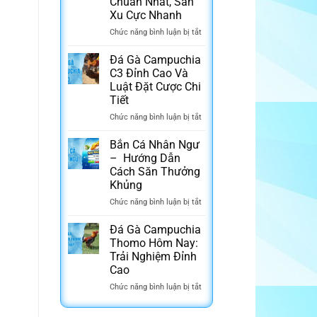
Chuẩn Nhất, Săn
Đỉnh
Xu Cực Nhanh
Cao
–
ở
Chức năng bình luận bị tắt
Trải
Bắn
Nghiệm
Cá
Đá Gà Campuchia
Như
Xèng
ận ngay 88.000 VNĐ hoặc 100.000 VNĐ làm
C3 Đỉnh Cao Và
Thật
–
Luật Đặt Cược Chi
ưởng.
Hướng
Tiết
Dẫn
dụng cho sảnh bắn cá và nổ hũ).
Chơi
ở
Chức năng bình luận bị tắt
Chuẩn
Đá
 nạp tiền lần đầu.
Nhất,
Gà
Bắn Cá Nhân Ngư
Săn
Campuchia
– Hướng Dẫn
Xu
C3
Cách Săn Thưởng
Cực
Đỉnh
Khủng
Nhanh
Cao
đãi hấp dẫn. Đối tượng áp dụng bao gồm
Và
ở
Chức năng bình luận bị tắt
Luật
Bắn
rả cao hơn so với các thành viên thông
Đặt
Cá
Đá Gà Campuchia
Cược
Nhân
Thomo Hôm Nay:
Chi
Ngư
Trải Nghiệm Đỉnh
Tiết
–
Cao
Hướng
ở
Chức năng bình luận bị tắt
Dẫn
Đá
Cách
Gà