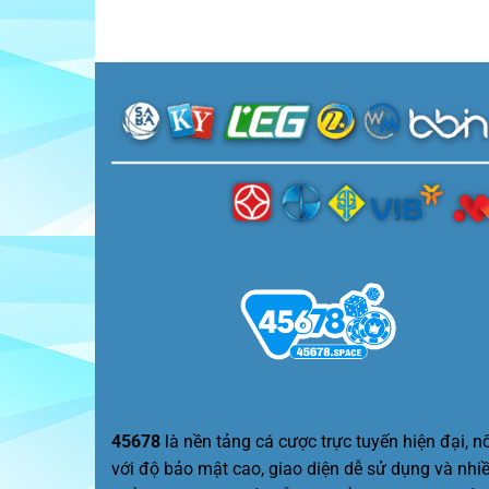
Thể thao và đá gà: 0.6% – 1.2%, phù hợp c
Game bài: 0.9% – 1.5%, giúp người chơi có 
Xổ số: 0.2% với mức cố định, một lựa chọn
Cá cược thể thao – Cơ hội nhận 
45678
là nền tảng cá cược trực tuyến hiện đại, nổ
với độ bảo mật cao, giao diện dễ sử dụng và nhi