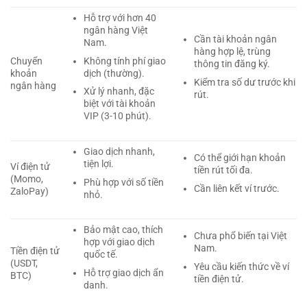
Hỗ trợ với hơn 40
ngân hàng Việt
Cần tài khoản ngân
Nam.
hàng hợp lệ, trùng
Không tính phí giao
Chuyển
thông tin đăng ký.
dịch (thường).
khoản
Kiểm tra số dư trước khi
ngân hàng
Xử lý nhanh, đặc
rút.
biệt với tài khoản
VIP (3-10 phút).
Giao dịch nhanh,
Có thể giới hạn khoản
tiện lợi.
Ví điện tử
tiền rút tối đa.
(Momo,
Phù hợp với số tiền
Cần liên kết ví trước.
ZaloPay)
nhỏ.
Bảo mật cao, thích
Chưa phổ biến tại Việt
hợp với giao dịch
Nam.
Tiền điện tử
quốc tế.
(USDT,
Yêu cầu kiến thức về ví
Hỗ trợ giao dịch ẩn
BTC)
tiền điện tử.
danh.