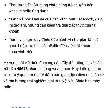
Chat trực tiếp: Sử dụng chức năng trò chuyện trên
website hoặc ứng dụng.
Mạng xã hội: Liên hệ qua các kênh như Facebook, Zalo,
Instagram, nhưng cần kiểm tra tính xác thực của tài
khoản.
Tránh vi phạm quy định: Các hành vi như gian lận cá
cược hoặc rửa tiền có thể dẫn đến việc tài khoản bị
khóa vĩnh viễn.
Hy vọng bài viết trên đã cung cấp đầy đủ thông tin về cách
rút tiền 45678
nhanh chóng và an toàn. Hãy luôn ghi nhớ
các lưu ý quan trọng để đảm bảo giao dịch diễn ra suôn sẻ
và tận hưởng trải nghiệm giải trí tuyệt vời. Chúc bạn may
mắn!