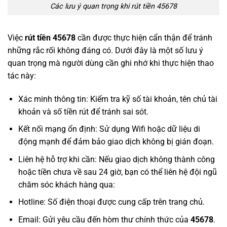
Các lưu ý quan trọng khi rút tiền 45678
Việc
rút tiền 45678
cần được thực hiện cẩn thận để tránh
những rắc rối không đáng có. Dưới đây là một số lưu ý
quan trọng mà người dùng cần ghi nhớ khi thực hiện thao
tác này:
Xác minh thông tin: Kiểm tra kỹ số tài khoản, tên chủ tài
khoản và số tiền rút để tránh sai sót.
Kết nối mạng ổn định: Sử dụng Wifi hoặc dữ liệu di
động mạnh để đảm bảo giao dịch không bị gián đoạn.
Liên hệ hỗ trợ khi cần: Nếu giao dịch không thành công
hoặc tiền chưa về sau 24 giờ, bạn có thể liên hệ đội ngũ
chăm sóc khách hàng qua:
Hotline: Số điện thoại được cung cấp trên trang chủ.
Email: Gửi yêu cầu đến hòm thư chính thức của
45678
.