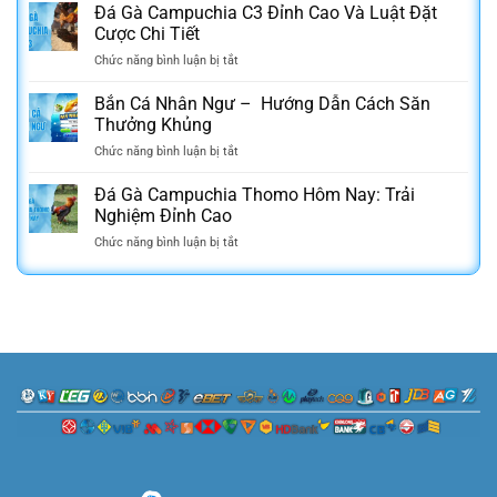
Cá
Đá Gà Campuchia C3 Đỉnh Cao Và Luật Đặt
–
Xèng
Trải
Cược Chi Tiết
–
Nghiệm
ở
Chức năng bình luận bị tắt
Hướng
Như
Đá
Dẫn
Thật
Gà
Bắn Cá Nhân Ngư – Hướng Dẫn Cách Săn
Chơi
Campuchia
Chuẩn
Thưởng Khủng
C3
Nhất,
ở
Chức năng bình luận bị tắt
Đỉnh
Săn
Bắn
Cao
Xu
Cá
Đá Gà Campuchia Thomo Hôm Nay: Trải
Và
Cực
Nhân
Luật
Nghiệm Đỉnh Cao
Nhanh
Ngư
Đặt
ở
Chức năng bình luận bị tắt
–
Cược
Đá
Chi
Gà
Hướng
Tiết
Campuchia
Dẫn
Thomo
Cách
Hôm
Săn
Nay:
Thưởng
Trải
Khủng
Nghiệm
Đỉnh
Cao