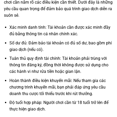
chơi cần nắm rõ các điều kiện cần thiết. Dưới đây là những
yêu cầu quan trọng để đảm bảo quá trình giao dịch diễn ra
suôn sẻ.
Xác minh danh tính: Tài khoản cần được xác minh đầy
đủ bằng thông tin cá nhân chính xác.
Số dư đủ: Đảm bảo tài khoản có đủ số dư, bao gồm phí
giao dịch (nếu có).
Tuân thủ quy định tài chính: Tài khoản phải trùng với
thông tin đăng ký, đồng thời không được sử dụng cho
các hành vi như rửa tiền hoặc gian lận.
Hoàn thành điều kiện khuyến mãi: Nếu tham gia các
chương trình khuyến mãi, bạn phải đáp ứng yêu cầu
doanh thu cược tối thiểu trước khi rút thưởng.
Độ tuổi hợp pháp: Người chơi cần từ 18 tuổi trở lên để
thực hiện giao dịch.