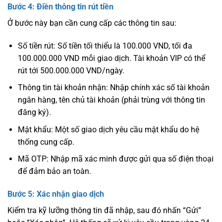
Bước 4: Điền thông tin rút tiền
Ở bước này bạn cần cung cấp các thông tin sau:
Số tiền rút: Số tiền tối thiểu là 100.000 VND, tối đa
100.000.000 VND mỗi giao dịch. Tài khoản VIP có thể
rút tới 500.000.000 VND/ngày.
Thông tin tài khoản nhận: Nhập chính xác số tài khoản
ngân hàng, tên chủ tài khoản (phải trùng với thông tin
đăng ký).
Mật khẩu: Một số giao dịch yêu cầu mật khẩu do hệ
thống cung cấp.
Mã OTP: Nhập mã xác minh được gửi qua số điện thoại
để đảm bảo an toàn.
Bước 5: Xác nhận giao dịch
Kiểm tra kỹ lưỡng thông tin đã nhập, sau đó nhấn “Gửi”