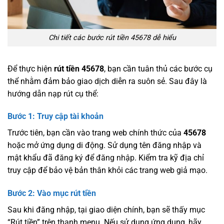
Chi tiết các bước rút tiền 45678 dễ hiểu
Để thực hiện
rút tiền 45678
, bạn cần tuân thủ các bước cụ
thể nhằm đảm bảo giao dịch diễn ra suôn sẻ. Sau đây là
hướng dẫn nạp rút
cụ thể:
Bước 1: Truy cập tài khoản
Trước tiên, bạn cần vào trang web chính thức của
45678
hoặc mở ứng dụng di động. Sử dụng tên đăng nhập và
mật khẩu đã
đăng ký
để
đăng nhập
. Kiểm tra kỹ địa chỉ
truy cập để bảo vệ bản thân khỏi các trang web giả mạo.
Bước 2: Vào mục rút tiền
Sau khi đăng nhập, tại giao diện chính, bạn sẽ thấy mục
“Rút tiền” trên thanh menu. Nếu sử dụng ứng dụng, hãy