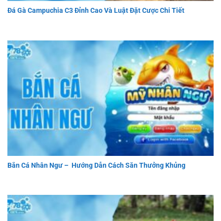
Đá Gà Campuchia C3 Đỉnh Cao Và Luật Đặt Cược Chi Tiết
Bắn Cá Nhân Ngư – Hướng Dẫn Cách Săn Thưởng Khủng