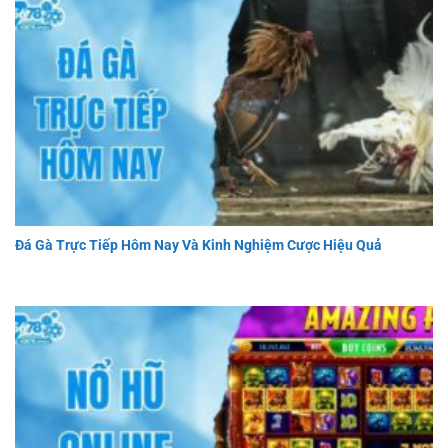
Đá Gà Trực Tiếp Hôm Nay Và Kinh Nghiệm Cược Hiệu Quả