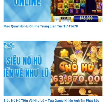
Mẹo Quay Nổ Hũ Online Trúng Liên Tục Từ 45678
Siêu Nổ Hũ Tiền Về Như Lũ – Tựa Game Khiến Anh Em Phát Sốt