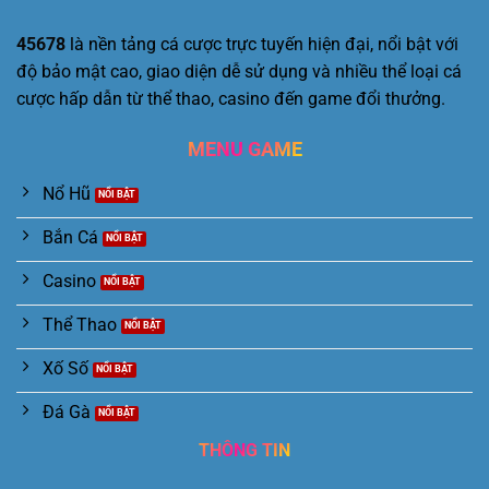
45678
là nền tảng cá cược trực tuyến hiện đại, nổi bật với
độ bảo mật cao, giao diện dễ sử dụng và nhiều thể loại cá
cược hấp dẫn từ thể thao, casino đến game đổi thưởng.
MENU GAME
Nổ Hũ
Bắn Cá
Casino
Thể Thao
Xố Số
Đá Gà
THÔNG TIN