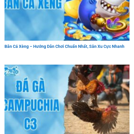
Bắn Cá Xèng – Hướng Dẫn Chơi Chuẩn Nhất, Săn Xu Cực Nhanh