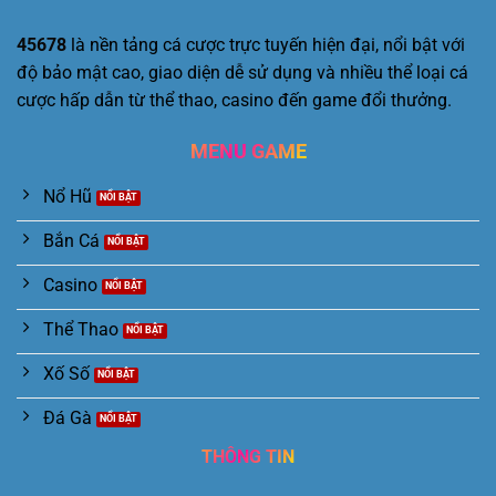
45678
là nền tảng cá cược trực tuyến hiện đại, nổi bật với
độ bảo mật cao, giao diện dễ sử dụng và nhiều thể loại cá
cược hấp dẫn từ thể thao, casino đến game đổi thưởng.
MENU GAME
Nổ Hũ
Bắn Cá
Casino
Thể Thao
Xố Số
Đá Gà
THÔNG TIN