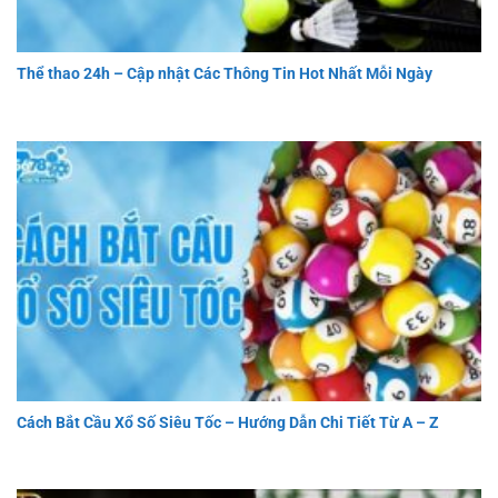
Thể thao 24h – Cập nhật Các Thông Tin Hot Nhất Mỗi Ngày
Cách Bắt Cầu Xổ Số Siêu Tốc – Hướng Dẫn Chi Tiết Từ A – Z