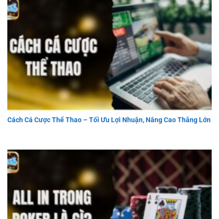
Cách Cá Cược Thể Thao – Tối Ưu Lợi Nhuận, Nâng Cao Thắng Lớn