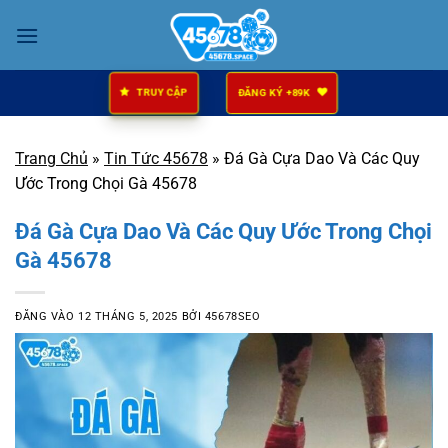
Bỏ
qua
nội
dung
TRUY CẬP
ĐĂNG KÝ +89K
Trang Chủ
»
Tin Tức 45678
»
Đá Gà Cựa Dao Và Các Quy
Ước Trong Chọi Gà 45678
Đá Gà Cựa Dao Và Các Quy Ước Trong Chọi
Gà 45678
ĐĂNG VÀO
12 THÁNG 5, 2025
BỞI
45678SEO