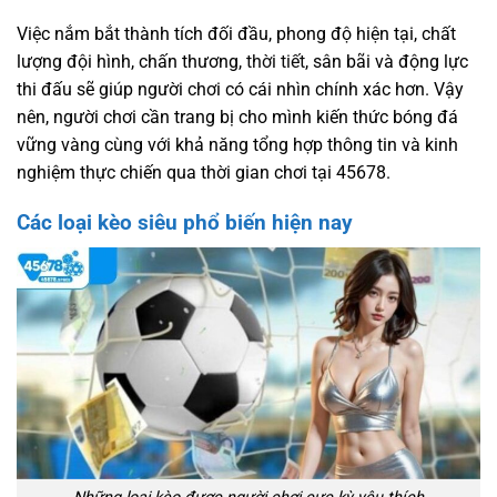
Việc nắm bắt thành tích đối đầu, phong độ hiện tại, chất
lượng đội hình, chấn thương,
thời tiết
, sân bãi và động lực
thi đấu sẽ giúp người chơi có cái nhìn chính xác hơn. Vậy
nên, người chơi cần trang bị cho mình kiến thức bóng đá
vững vàng cùng với khả năng tổng hợp thông tin và kinh
nghiệm thực chiến qua thời gian chơi tại 45678.
Các loại kèo siêu phổ biến hiện nay