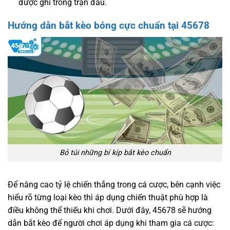
được ghi trong trận đấu.
Hướng dẫn bắt kèo bóng cực chuẩn tại 45678
Bỏ túi những bí kíp bắt kèo chuẩn
Để nâng cao tỷ lệ chiến thắng trong cá cược, bên cạnh việc
hiểu rõ từng loại kèo thì áp dụng chiến thuật phù hợp là
điều không thể thiếu khi chơi. Dưới đây, 45678 sẽ hướng
dẫn bắt kèo để người chơi áp dụng khi tham gia cá cược: