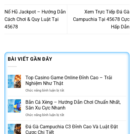
Nổ Hũ Jackpot – Hướng Dẫn
Xem Trực Tiếp Đá Gà
Cách Chơi & Quy Luật Tại
Campuchia Tại 45678 Cực
45678
Hấp Dẫn
BÀI VIẾT GẦN ĐÂY
Top Casino Game Online Đỉnh Cao – Trải
Nghiệm Như Thật
ở
Chức năng bình luận bị tắt
Top
Casino
Bắn Cá Xèng – Hướng Dẫn Chơi Chuẩn Nhất,
Game
Săn Xu Cực Nhanh
Online
ở
Chức năng bình luận bị tắt
Đỉnh
Bắn
Cao
Cá
Đá Gà Campuchia C3 Đỉnh Cao Và Luật Đặt
–
Xèng
Trải
Cược Chi Tiết