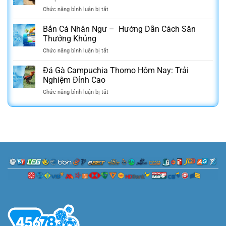
–
Nghiệm
ở
Chức năng bình luận bị tắt
Hướng
Như
Đá
Dẫn
Thật
Gà
Bắn Cá Nhân Ngư – Hướng Dẫn Cách Săn
Chơi
Campuchia
Chuẩn
Thưởng Khủng
C3
Nhất,
ở
Chức năng bình luận bị tắt
Đỉnh
Săn
Bắn
Cao
Xu
Cá
Đá Gà Campuchia Thomo Hôm Nay: Trải
Và
Cực
Nhân
Luật
Nghiệm Đỉnh Cao
Nhanh
Ngư
Đặt
ở
Chức năng bình luận bị tắt
–
Cược
Đá
Chi
Gà
Hướng
Tiết
Campuchia
Dẫn
Thomo
Cách
Hôm
Săn
Nay:
Thưởng
Trải
Khủng
Nghiệm
Đỉnh
Cao